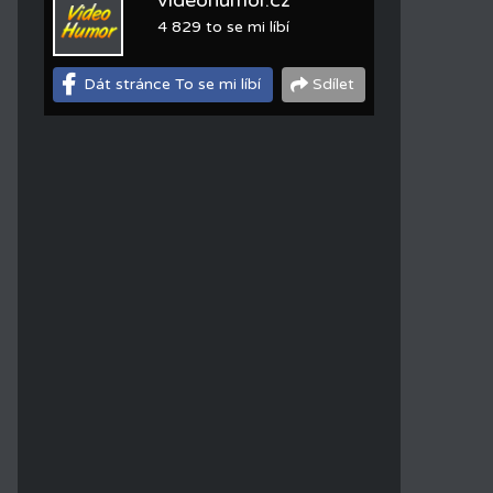
videohumor.cz
4 829 to se mi líbí
Dát stránce To se mi líbí
Sdílet