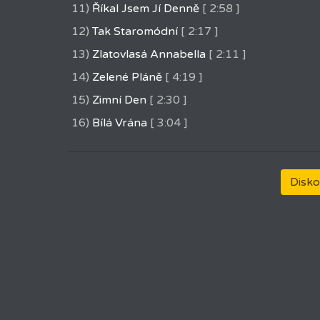
11)
Říkal Jsem Jí Denně
[ 2:58 ]
12)
Tak Staromódní
[ 2:17 ]
13)
Zlatovlasá Annabella
[ 2:11 ]
14)
Zelené Pláně
[ 4:19 ]
15)
Zimní Den
[ 2:30 ]
16)
Bílá Vrána
[ 3:04 ]
Disko