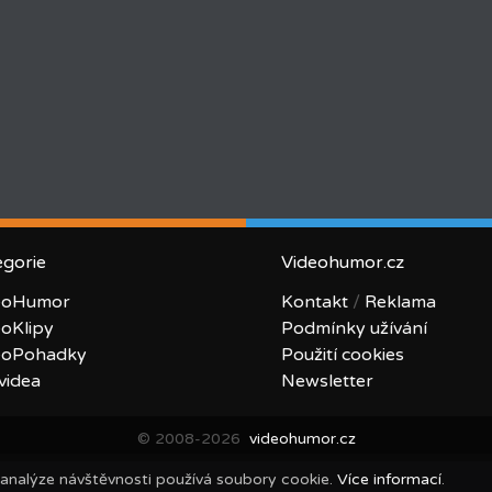
egorie
Videohumor.cz
eoHumor
Kontakt
/
Reklama
eoKlipy
Podmínky užívání
eoPohadky
Použití cookies
videa
Newsletter
© 2008-2026
videohumor.cz
 analýze návštěvnosti používá soubory cookie.
Více informací
.