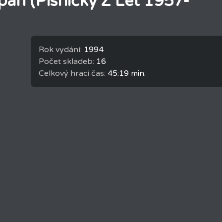
pán (Písničky Z Let 1957-
Rok vydání:
1994
Počet skladeb:
16
Celkový hrací čas:
45:19 min.