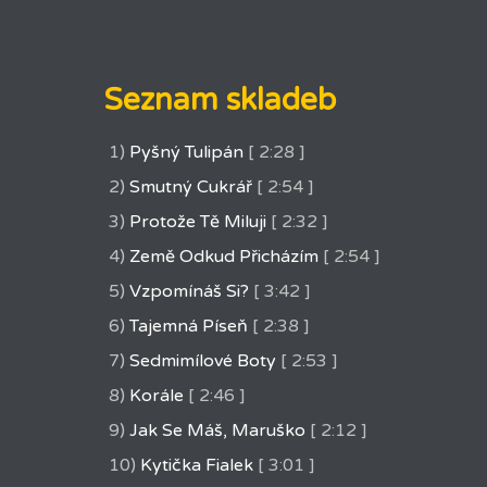
Seznam skladeb
1)
Pyšný Tulipán
[ 2:28 ]
2)
Smutný Cukrář
[ 2:54 ]
3)
Protože Tě Miluji
[ 2:32 ]
4)
Země Odkud Přicházím
[ 2:54 ]
5)
Vzpomínáš Si?
[ 3:42 ]
6)
Tajemná Píseň
[ 2:38 ]
7)
Sedmimílové Boty
[ 2:53 ]
8)
Korále
[ 2:46 ]
9)
Jak Se Máš, Maruško
[ 2:12 ]
10)
Kytička Fialek
[ 3:01 ]