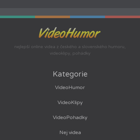
nejlepší online videa z českého a slovenského humoru,
videoklipy, pohádky
Kategorie
VideoHumor
VideoKlipy
VideoPohadky
Nej videa