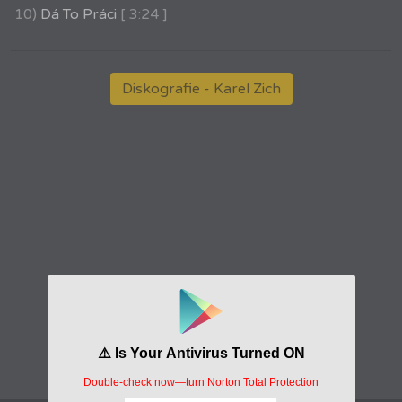
10)
Dá To Práci
[ 3:24 ]
Diskografie - Karel Zich