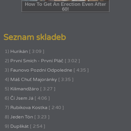
Seznam skladeb
1)
Hurikán
[ 3:09 ]
2)
První Smích - První Pláč
[ 3:02 ]
3)
Faunovo Pozdní Odpoledne
[ 4:35 ]
4)
Máš Chuť Majoránky
[ 3:35 ]
5)
Kilimandžáro
[ 3:27 ]
6)
Čí Jsem Já
[ 4:06 ]
7)
Rubikova Kostka
[ 2:40 ]
8)
Jeden Tón
[ 3:23 ]
9)
Duplikát
[ 2:54 ]