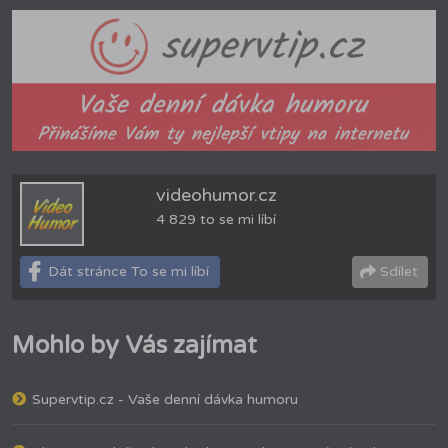
videohumor.cz
4 829 to se mi líbí
Dát stránce To se mi líbí
Sdílet
Mohlo by Vás zajímat
Supervtip.cz - Vaše denní dávka humoru