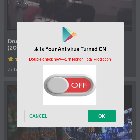
Druhá tráva - Jak se baví na cestách v USA
(2001)
(4.4/5)
Zobrazení: 1 732