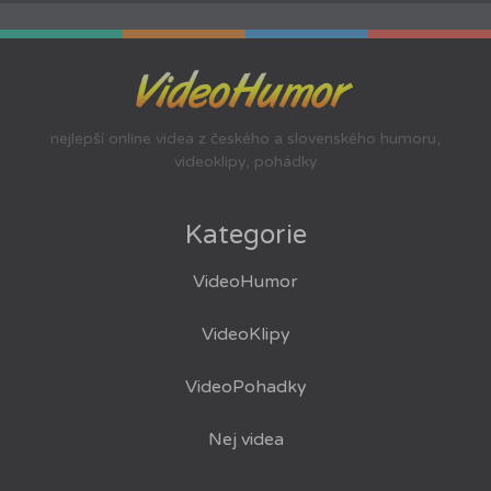
nejlepší online videa z českého a slovenského humoru,
videoklipy, pohádky
Kategorie
VideoHumor
VideoKlipy
VideoPohadky
Nej videa