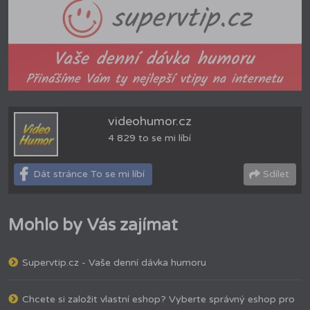
videohumor.cz
4 829 to se mi líbí
Dát stránce To se mi líbí
Sdílet
Mohlo by Vás zajímat
Supervtip.cz - Vaše denní dávka humoru
Chcete si založit vlastní eshop? Vyberte správný eshop pro