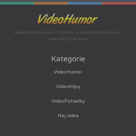
nejlepší online videa z českého a slovenského humoru,
videoklipy, pohádky
Kategorie
VideoHumor
VideoKlipy
VideoPohadky
Nej videa