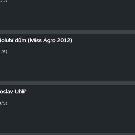
1/5)
 Holubí dům (Miss Agro 2012)
1/5)
oslav Uhlíř
4/5)