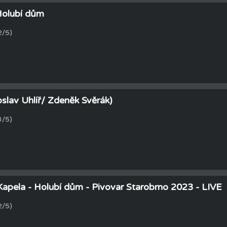
 Holubí dům
2/5)
slav Uhlíř/ Zdeněk Svěrák)
3/5)
 Kapela - Holubí dům - Pivovar Starobrno 2023 - LIVE
2/5)