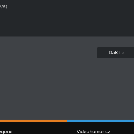
2/5)
Další ›
egorie
Videohumor.cz