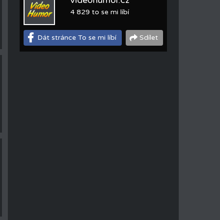
videohumor.cz
4 829 to se mi líbí
Dát stránce To se mi líbí
Sdílet