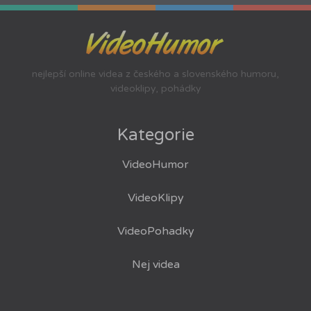
nejlepší online videa z českého a slovenského humoru,
videoklipy, pohádky
Kategorie
VideoHumor
VideoKlipy
VideoPohadky
Nej videa