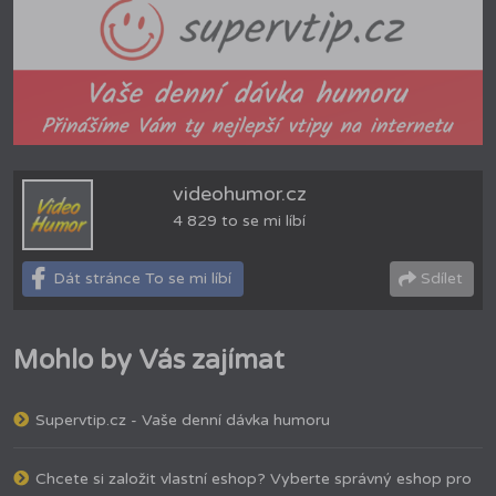
videohumor.cz
4 829 to se mi líbí
Dát stránce To se mi líbí
Sdílet
Mohlo by Vás zajímat
Supervtip.cz - Vaše denní dávka humoru
Chcete si založit vlastní eshop? Vyberte správný eshop pro