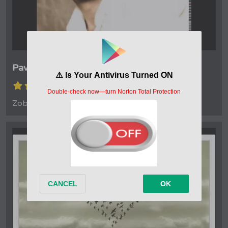
Pavol Habera - Kto má to pochopiť
(4.3/5)
Zobrazení: 1 699