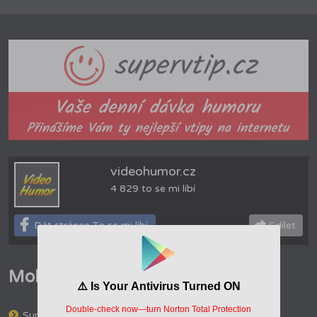
videohumor.cz
4 829 to se mi líbí
Dát stránce To se mi líbí
Sdílet
Mohlo by Vás zajímat
Supervtip.cz - Vaše denní dávka humoru