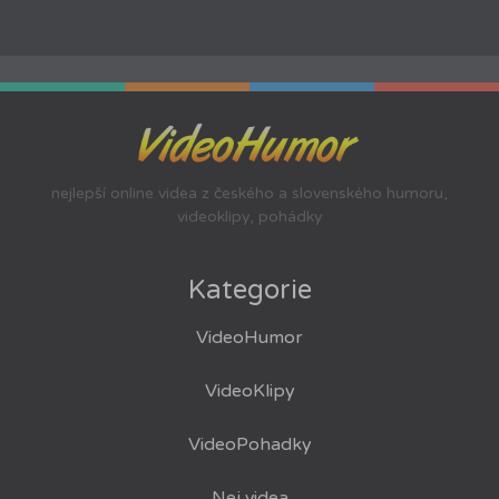
nejlepší online videa z českého a slovenského humoru,
videoklipy, pohádky
Kategorie
VideoHumor
VideoKlipy
VideoPohadky
Nej videa