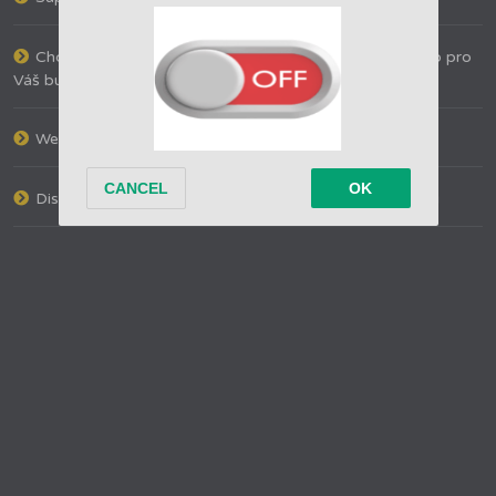
Chcete si založit vlastní eshop? Vyberte správný eshop pro
Váš business!
Web hosting pro Vaše stránky nebo eshop
Diskusní fórum o matracích, roštech a zdravém spánku