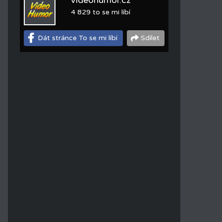
videohumor.cz
4 829 to se mi líbí
Dát stránce To se mi líbí
Sdílet