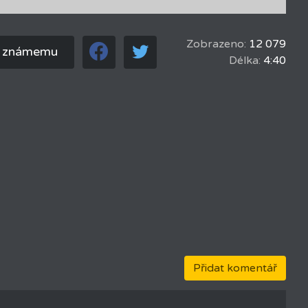
Zobrazeno:
12 079
t známemu
Délka:
4:40
Přidat komentář