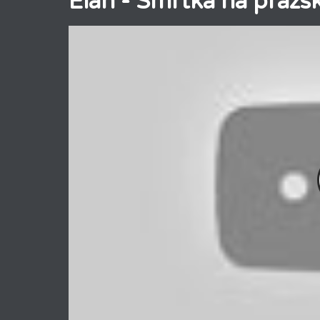
Elán - Smrtka na prazsko