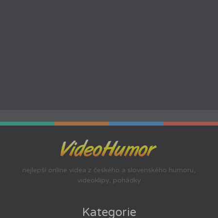
nejlepší online videa z českého a slovenského humoru,
videoklipy, pohádky
Kategorie