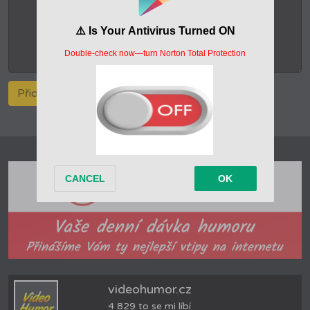
videohumor.cz
4 829 to se mi líbí