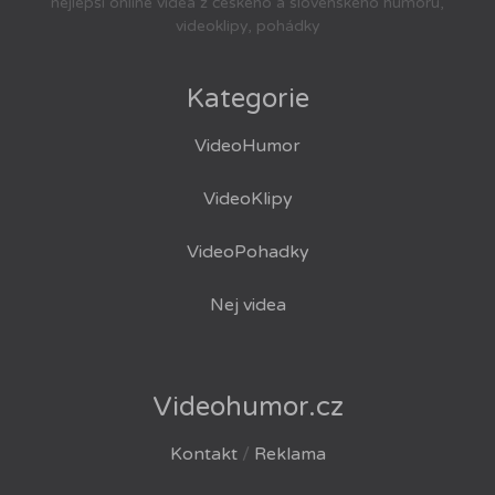
nejlepší online videa z českého a slovenského humoru,
videoklipy, pohádky
Kategorie
VideoHumor
VideoKlipy
VideoPohadky
Nej videa
Videohumor.cz
Kontakt
/
Reklama