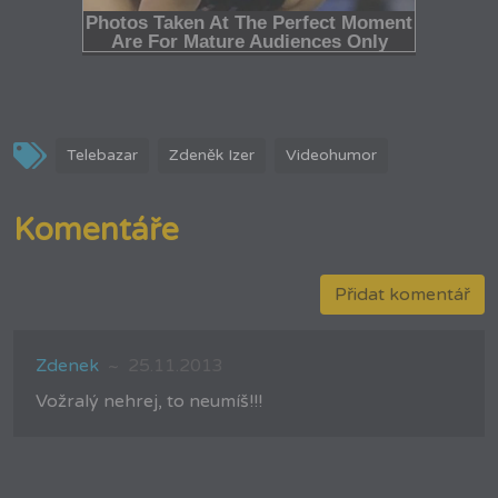
Telebazar
Zdeněk Izer
Videohumor
Komentáře
Přidat komentář
Zdenek
25.11.2013
Vožralý nehrej, to neumíš!!!