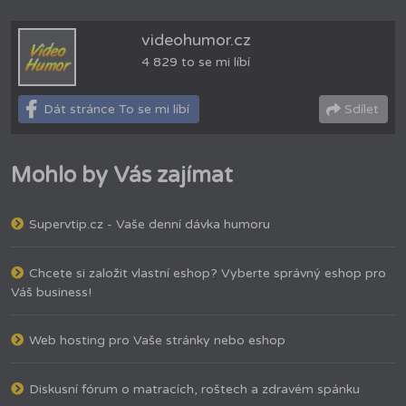
videohumor.cz
4 829 to se mi líbí
Dát stránce To se mi líbí
Sdílet
Mohlo by Vás zajímat
Supervtip.cz - Vaše denní dávka humoru
Chcete si založit vlastní eshop? Vyberte správný eshop pro
Váš business!
Web hosting pro Vaše stránky nebo eshop
Diskusní fórum o matracích, roštech a zdravém spánku