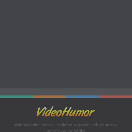
nejlepší online videa z českého a slovenského humoru,
videoklipy, pohádky