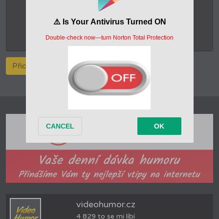
videohumor.cz
4 829 to se mi líbí