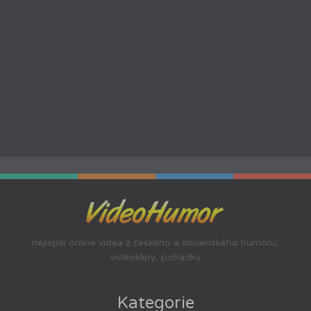
nejlepší online videa z českého a slovenského humoru,
videoklipy, pohádky
Kategorie