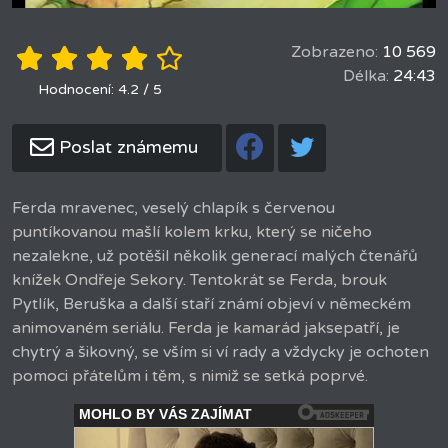
Zobrazeno:
10 569
Délka:
24:43
Hodnocení: 4.2 / 5
Poslat známemu
Ferda mravenec, veselý chlapík s červenou
puntíkovanou mašlí kolem krku, který se ničeho
nezalekne, už potěšil několik generací malých čtenářů
knížek Ondřeje Sekory. Tentokrát se Ferda, brouk
Pytlík, Beruška a další staří známí objeví v německém
animovaném seriálu. Ferda je kamarád jaksepatří, je
chytrý a šikovný, se vším si ví rady a vždycky je ochoten
pomoci přátelům i těm, s nimiž se setká poprvé.