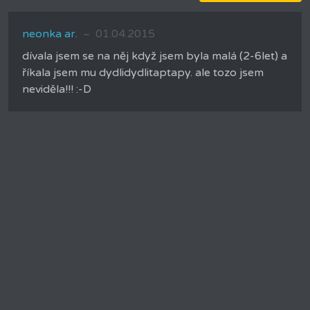
neonka ar.
01.04.2015
dívala jsem se na něj když jsem byla malá (2-6let) a
říkala jsem mu dydlidydlitaptapy. ale tozo jsem
neviděla!!! :-D