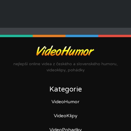
nejlepší online videa z českého a slovenského humoru,
videoklipy, pohádky
Kategorie
VideoHumor
VideoKlipy
VideoPohadky