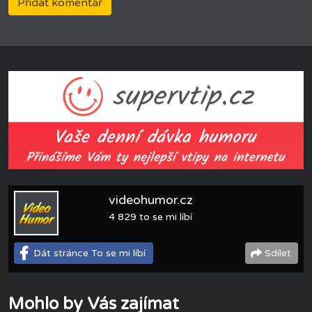
videohumor.cz
4 829 to se mi líbí
Dát stránce To se mi líbí
Sdílet
Mohlo by Vás zajímat