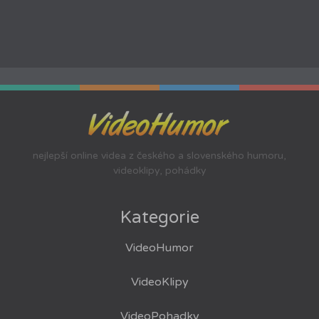
nejlepší online videa z českého a slovenského humoru,
videoklipy, pohádky
Kategorie
VideoHumor
VideoKlipy
VideoPohadky