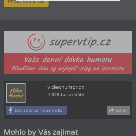
videohumor.cz
4 829 to se mi líbí
Dát stránce To se mi líbí
Sdílet
Mohlo by Vás zajímat