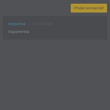
Přidat komentář
stepanka
12.02.2016
Vzpomínka