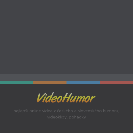
nejlepší online videa z českého a slovenského humoru,
videoklipy, pohádky