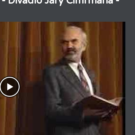
- Divadlo Járy Cimrmana -