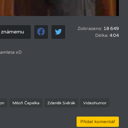
Zobrazeno:
18 649
t známemu
Délka:
4:04
Hamleta xD
on
Miloň Čepelka
Zdeněk Svěrák
Videohumor
Přidat komentář