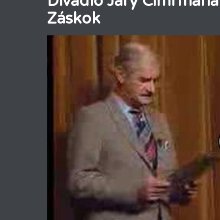
Divadlo Járy Cimrmana 
Záskok