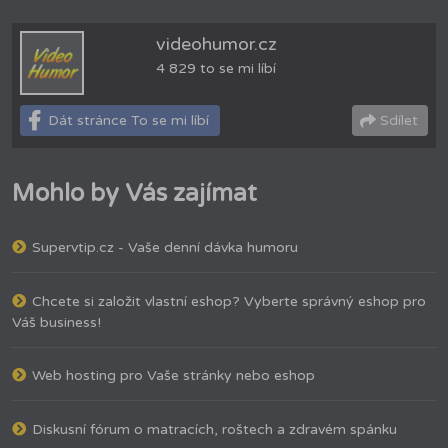
videohumor.cz
4 829 to se mi líbí
Dát stránce To se mi líbí
Sdílet
Mohlo by Vás zajímat
Supervtip.cz - Vaše denní dávka humoru
Chcete si založit vlastní eshop? Vyberte správný eshop pro
Váš business!
Web hosting pro Vaše stránky nebo eshop
Diskusní fórum o matracích, roštech a zdravém spánku