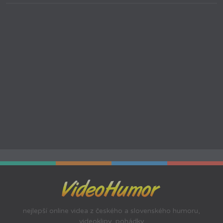
nejlepší online videa z českého a slovenského humoru,
videoklipy, pohádky