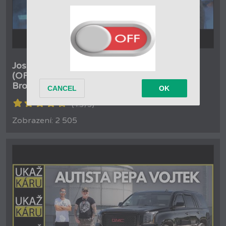
Josef Vojtek & Marian Vojtko - Domluva
(OFFICIAL VIDEO) - Muzikál Troja - Divadlo
Broadway
(4.3/5)
Zobrazení: 2 505