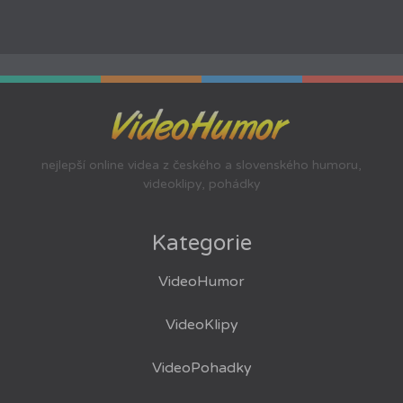
nejlepší online videa z českého a slovenského humoru,
videoklipy, pohádky
Kategorie
VideoHumor
VideoKlipy
VideoPohadky