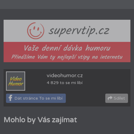
videohumor.cz
4 829 to se mi líbí
Dát stránce To se mi líbí
Sdílet
Mohlo by Vás zajímat