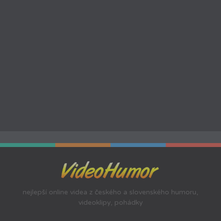
nejlepší online videa z českého a slovenského humoru,
videoklipy, pohádky