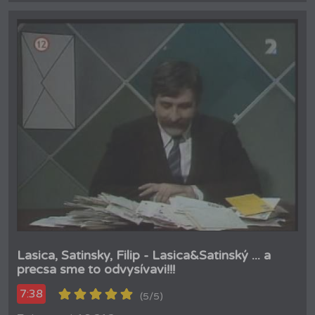
Lasica, Satinsky, Filip - Lasica&Satinský ... a
precsa sme to odvysívavi!!!
7:38
(5/5)