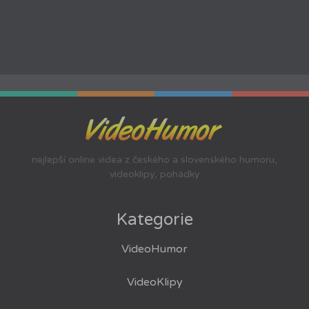
nejlepší online videa z českého a slovenského humoru,
videoklipy, pohádky
Kategorie
VideoHumor
VideoKlipy