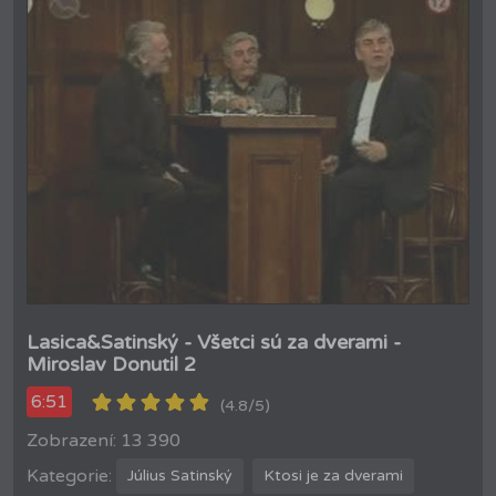
Lasica&Satinský - Všetci sú za dverami -
Miroslav Donutil 2
6:51
(4.8/5)
Zobrazení: 13 390
Kategorie:
Július Satinský
Ktosi je za dverami