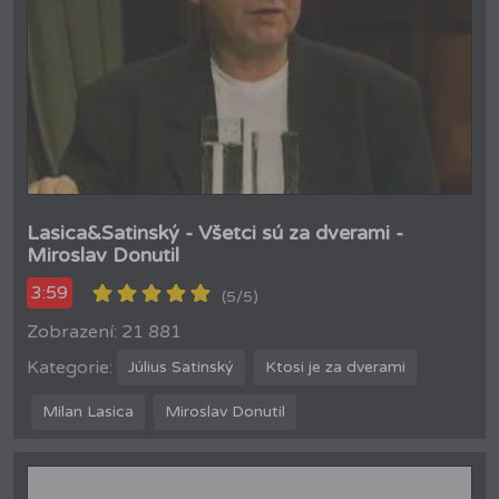
Lasica&Satinský - Všetci sú za dverami -
Miroslav Donutil
3:59
(5/5)
Zobrazení: 21 881
Kategorie:
Július Satinský
Ktosi je za dverami
Milan Lasica
Miroslav Donutil