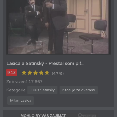
Lasica a Satinský - Prestal som piť...
9:13
(4.7/5)
Zobrazení: 17 867
Kategorie:
Július Satinský
Ktosi je za dverami
Milan Lasica