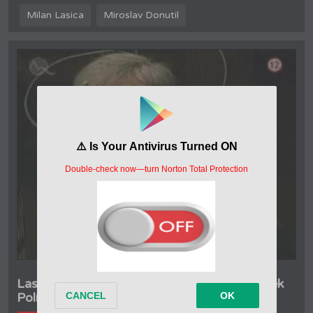
Milan Lasica
Miroslav Donutil
Lasica Satinský - Všetci sú za dverami - Bolek
Polívka (1997)