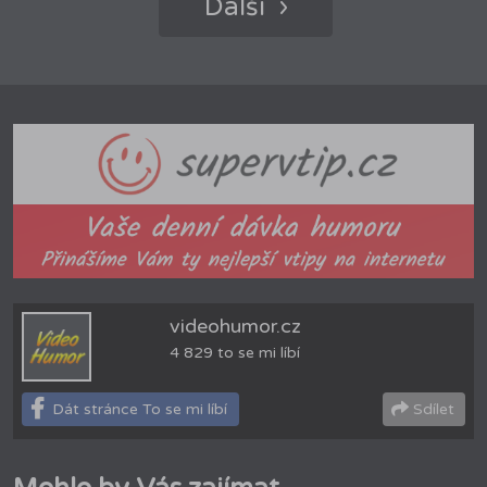
Další ›
videohumor.cz
4 829 to se mi líbí
Dát stránce To se mi líbí
Sdílet